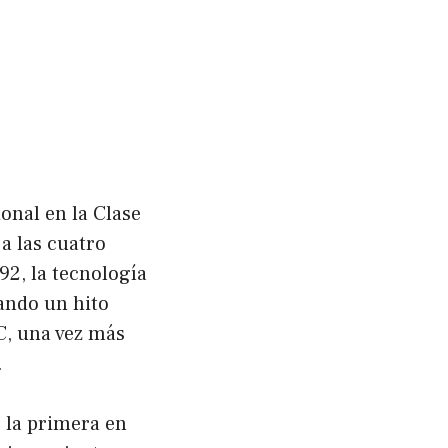
onal en la Clase
a las cuatro
2, la tecnología
ando un hito
C, una vez más
.
 la primera en