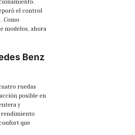
ncionamiento.
rporó el control
o. Como
de modelos, ahora
cedes Benz
cuatro ruedas
acción posible en
entera y
l rendimiento
 confort que