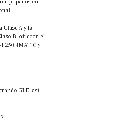
án equipados con
onal.
Clase A y la
lase B, ofrecen el
el 250 4MATIC y
grande GLE, así
as