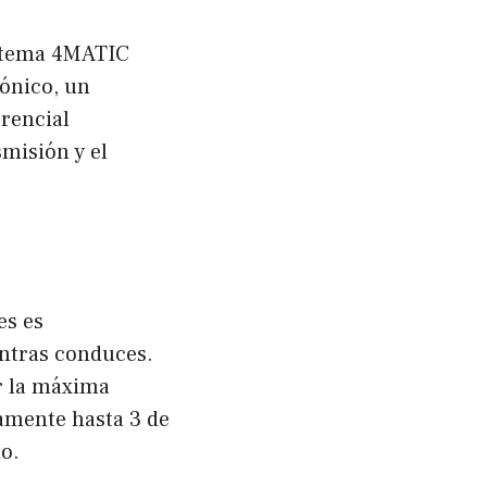
istema 4MATIC
ónico, un
rencial
smisión y el
es es
ntras conduces.
ar la máxima
eamente hasta 3 de
o.