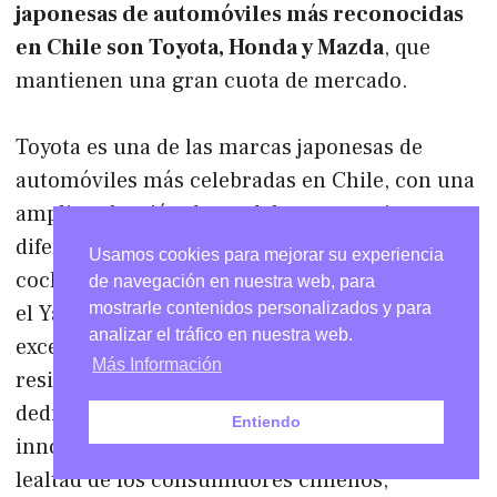
japonesas de automóviles más reconocidas
en Chile son Toyota, Honda y Mazda
, que
mantienen una gran cuota de mercado.
Toyota es una de las marcas japonesas de
automóviles más celebradas en Chile, con una
amplia selección de modelos que se ajustan a
diferentes presupuestos y necesidades. Sus
Usamos cookies para mejorar su experiencia
coches más solicitados en Chile son el Corolla,
de navegación en nuestra web, para
mostrarle contenidos personalizados y para
el Yaris y el Hilux, que presumen de una
analizar el tráfico en nuestra web.
excelente eficiencia de combustible,
Más Información
resistencia y practicidad. Gracias a la
dedicación de Toyota a la calidad y la
Entiendo
innovación, se han ganado la confianza y
lealtad de los consumidores chilenos,